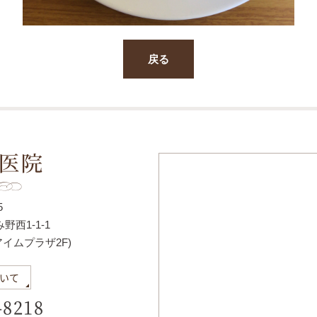
戻る
5
西1-1-1
アイムプラザ2F)
いて
-8218