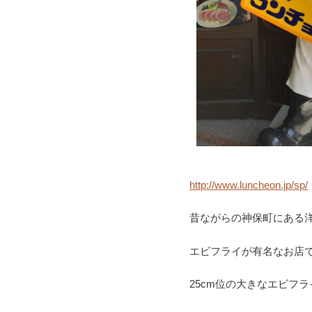
http://www.luncheon.jp/sp/
昔ながらの神保町にある
エビフライが有名なお店
25cm位の大きなエビフ